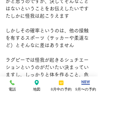
かと思うのですが、決してそんなこと
はないということをお伝えしたいです
たしかに怪我は起こりえます
しかしその確率というのは、他の接触
を有するスポーツ（サッカーや柔道な
ど）とそんなに差はありません
ラグビーでは怪我が起きるシュチエー
ションというのがだいたい決まってい
ますし、しっかりと体を作ること、危
険なプレーを回避するよう体で覚え込
電話
地図
8月中の予約
9月〜の予約
むことが大切です
実際トップ選手ではほとんど怪我が起
きませんし、だいたい大きな怪我をさ
れるのは中学生や高校1年生くらいと、
体やプレーが未熟な時期が多いんです
強いていうと脳震盪は、他のスポーツ