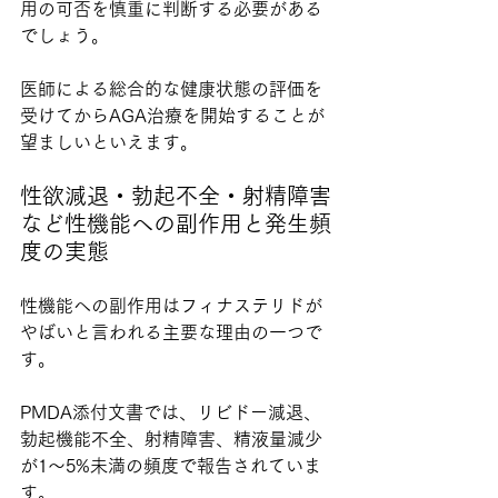
用の可否を慎重に判断する必要がある
でしょう。
医師による総合的な健康状態の評価を
受けてからAGA治療を開始することが
望ましいといえます。
性欲減退・勃起不全・射精障害
など性機能への副作用と発生頻
度の実態
性機能への副作用はフィナステリドが
やばいと言われる主要な理由の一つで
す。
PMDA添付文書では、リビドー減退、
勃起機能不全、射精障害、精液量減少
が1〜5%未満の頻度で報告されていま
す。