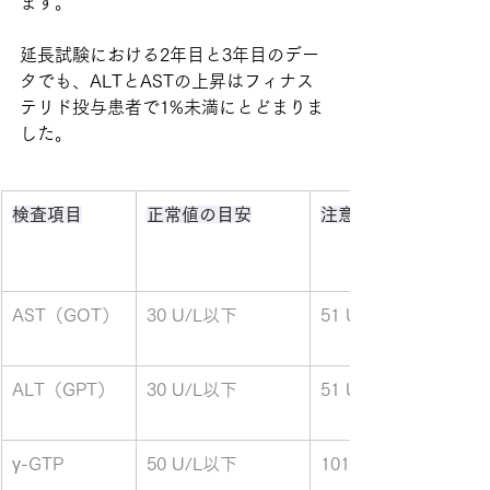
ます。
延長試験における2年目と3年目のデー
タでも、ALTとASTの上昇はフィナス
テリド投与患者で1%未満にとどまりま
した。
検査項目
正常値の目安
注意が必要な数値
AST（GOT）
30 U/L以下
51 U/L以上
ALT（GPT）
30 U/L以下
51 U/L以上
γ-GTP
50 U/L以下
101 U/L以上