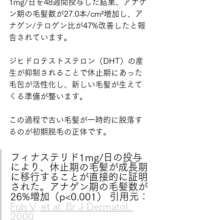
1mg/日を48週間投与した結果、アナゲ
ン期の毛髪数が27.0本/cm²増加し、ア
ナゲン/テロゲン比が47%改善したと報
告されています。
ジヒドロテストステロン（DHT）の産
生が抑制されることで休止期にあった
毛包が活性化し、新しい毛髪が生えて
くる準備が整います。
この過程で古い毛髪が一時的に脱落す
るのが初期脱毛の正体です。
フィナステリド1mg/日の投与
により、休止期の毛髪が成長期
に移行することが直接的に証明
された。アナゲン期の毛髪数が
26%増加（p<0.001） 引用元：
Fuh V, et al. Br J Dermatol. 
2000