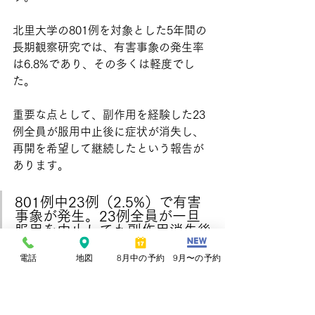
北里大学の801例を対象とした5年間の
長期観察研究では、有害事象の発生率
は6.8%であり、その多くは軽度でし
た。
重要な点として、副作用を経験した23
例全員が服用中止後に症状が消失し、
再開を希望して継続したという報告が
あります。
801例中23例（2.5%）で有害
事象が発生。23例全員が一旦
服用を中止しても副作用消失後
再開を希望し服用を継続した。
5年後にも訴えが持続した症例
電話
地図
8月中の予約
9月〜の予約
はなかった 引用元：
北里大学
論文