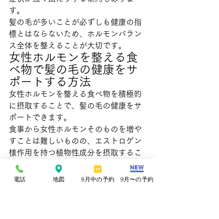
す。
髪の毛が多いことが必ずしも健康の指
標とはならないため、ホルモンバラン
ス全体を整えることが大切です。
女性ホルモンを整える食
べ物で髪の毛の健康をサ
ポートする方法
女性ホルモンを整える食べ物を積極的
に摂取することで、髪の毛の健康をサ
ポートできます。
食事から女性ホルモンそのものを増や
すことは難しいものの、エストロゲン
様作用を持つ植物性成分を摂取するこ
とでホルモンバランスの維持に役立つ
のです。
電話
地図
8月中の予約
9月〜の予約
髪の毛の主成分であるケラチンはタン
パク質から構成されるため、良質なタ
ンパク質の摂取が毛髪の成長に欠かせ