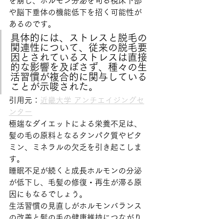
を崩し、ホルモン分泌を司る視床下部
や脳下垂体の機能低下を招く可能性が
あるのです。
具体的には、ストレスと脱毛の
関連性について、従来の脱毛要
因とされているストレスは直接
的な影響を及ぼさず、種々の生
活習慣が複合的に関与している
ことが示唆された。
引用元：
近畿大学 アンチエイジングセ
ンター
極端なダイエットによる栄養不足は、
髪の毛の原料となるタンパク質やビタ
ミン、ミネラルの欠乏を引き起こしま
す。
睡眠不足が続くと成長ホルモンの分泌
が低下し、毛髪の修復・再生が滞る原
因にもなるでしょう。
生活習慣の見直しがホルモンバランス
の改善と髪の毛の健康維持につながり