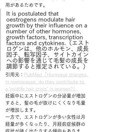
用があるためです。
It is postulated that 
oestrogens modulate hair 
growth by their influence on a 
number of other hormones, 
growth factors, transcription 
factors and cytokines.（エスト
ロゲンは、他のホルモン、成長
因子、転写因子、サイトカイン
への影響を通じて毛髪の成長を
調節すると推定されている。）
引用元：
PubMed「Hormonal changes 
in menopause: do they contribute to 
a ‘midlife hair crisis’ in women?」
妊娠中にエストロゲンの分泌量が増加
すると、髪の毛が抜けにくくなり毛量
が増加します。
一方で、エストロゲンが多い女性は月
経量が多くなったり、月経前症候群の
症状が強く出たりする傾向もありま