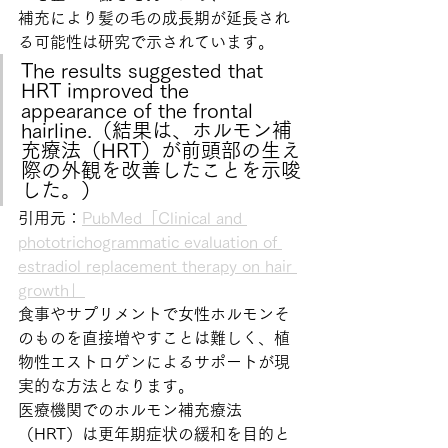
補充により髪の毛の成長期が延長され
る可能性は研究で示されています。
The results suggested that 
HRT improved the 
appearance of the frontal 
hairline.（結果は、ホルモン補
充療法（HRT）が前頭部の生え
際の外観を改善したことを示唆
した。）
引用元：
PubMed「Clinical and 
phototrichogrammatic evaluation of 
estradiol replacement therapy on hair 
growth」
食事やサプリメントで女性ホルモンそ
のものを直接増やすことは難しく、植
物性エストロゲンによるサポートが現
実的な方法となります。
医療機関でのホルモン補充療法
（HRT）は更年期症状の緩和を目的と