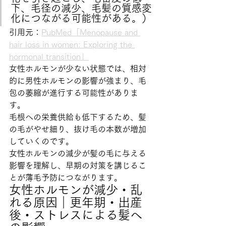
下、毛径の減少、毛髪の質感変
化につながる可能性がある。）
引用元：
PubMed「Menopause and 
hair loss in women: Exploring the 
hormonal transition」
女性ホルモンが少ない状態では、相対
的に男性ホルモンの影響が強まり、毛
包の萎縮が進行する可能性がありま
す。
毛根への栄養供給も低下するため、髪
の毛がやせ細り、抜け毛の本数が増加
していくのです。
女性ホルモンの減少が髪の毛に与える
影響を理解し、早期の対策を講じるこ
とが薄毛予防につながります。
女性ホルモンが減少・乱
れる原因｜更年期・出産
後・ストレスによる髪へ