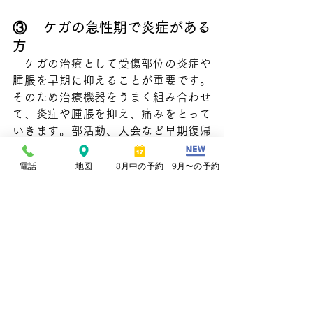
③    ケガの急性期で炎症がある
方
　ケガの治療として受傷部位の炎症や
腫脹を早期に抑えることが重要です。
そのため治療機器をうまく組み合わせ
て、炎症や腫脹を抑え、痛みをとって
いきます。部活動、大会など早期復帰
を希望される方は特にオススメです。
電話
地図
8月中の予約
9月〜の予約
④    定期的に身体のメンテナン
スをご希望の方
　クリニックのコンセプトである「健
康寿命を延ばす」ためには、治療だけ
でなく、その後の再発防止、運動継続
がとても大切です。しかし頑張ってい
てもどうしても少しずつ身体の状態が
悪くなる方もいらっしゃいます。そん