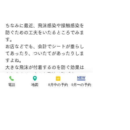
ちなみに最近、飛沫感染や接触感染を
防ぐための工夫をいたるところでみま
す。
お店などでも、会計でシートが垂らし
てあったり、ついたてがあったりしま
すよね。
大きな飛沫が付着するのを防ぐ効果は
ありますが、小さな飛沫は防げません
し、なにより接触感染には効果はあり
電話
地図
8月中の予約
9月〜の予約
ません。
直接手と手が触れなければ大丈夫と思
っている方が多いのだと思います。
どこを触ったかわからない両人が、お
金を介して手で触ります。
この時点でアウトです。