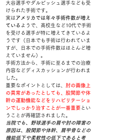
大谷選手やダルビッシュ選手なども受
けられた手術です。
実は
アメリカでは年々手術件数が増え
ている
ようで、高校生など10代で手術
を受ける選手が特に増えてきているよ
うです（日本でも手術は行われていま
すが、日本での手術件数はほとんど増
えていません）。
手術方法から、手術に至るまでの治療
内容などディスカッションが行われま
した。
重要なポイントとしては、
肘の画像上
の異常があったとしても、股関節や体
幹の運動機能などをリハビリテーショ
ンでしっかり治すことが一番重要
とい
うことが再確認されました。
当院でも、野球選手の肩や肘の障害の
原因は、股関節や体幹、肩甲骨などの
機能低下や柔軟性の低下であると考