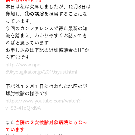
本日は私は欠席しましたが、12月8日は
参加し、
①の講演を担当
することにな
っています。
今回のカンファレンスで得た最新の知
識を踏まえ、わかりやすくお話ができ
ればと思っています
お申し込みは下記の野球協議会のHPか
ら可能です
http://www.npo-
89kyougikai.or.jp/2019syusi.html
下記は１２月１日に行われた北区の野
球肘検診の様子です
https://www.youtube.com/watch?
v=S3-41qQrd9A
また
当院は２次検診対象病院にもなっ
ています