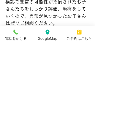
検診で異常の可能性が指摘されたお子
さんたちをしっかり評価、治療をして
いくので、異常が見つかったお子さん
はぜひご相談ください。
検診で終わりではなく、
しっかりと評
価・治療をしなければ検診の意味があ
電話をかける
GoogleMap
ご予約はこちら
りません
からね。
また
当院でも同様の内容の野球肘検診
を行っています
。
通常診療時間内に来院いただければ検
診は可能です。
１２月８日のご都合が悪い方はもちろ
ん、
チーム単位での検診
のご相談も承
ります。
お気軽にご相談ください。
また
栄養の面からのサポート
も行って