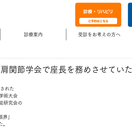
診療案内
受診をお考えの方へ
本肩関節学会で座長を務めさせてい
催された
学術大会
機能研究会の
限界」
た。