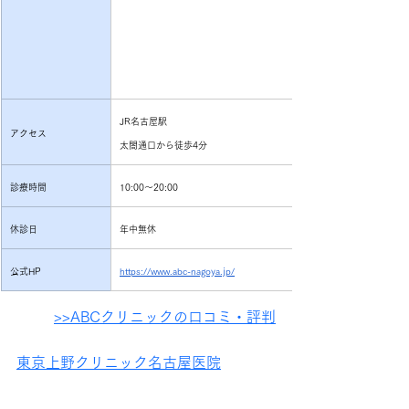
JR名古屋駅
アクセス
太閤通口から徒歩4分
診療時間
10:00～20:00
休診日
年中無休
公式HP
https://www.abc-nagoya.jp/
>>ABCクリニックの口コミ・評判
東京上野クリニック名古屋医院