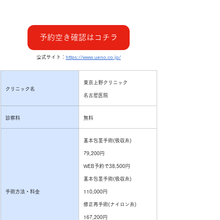
予約空き確認はコチラ
公式サイト：
https://www.ueno.co.jp/
東京上野クリニック
クリニック名
名古屋医院
診察料
無料
基本包茎手術(吸収糸)
79,200円
WEB予約で38,500円
基本包茎手術(吸収糸)
手術方法・料金
110,000円
修正再手術(ナイロン糸)
167,200円