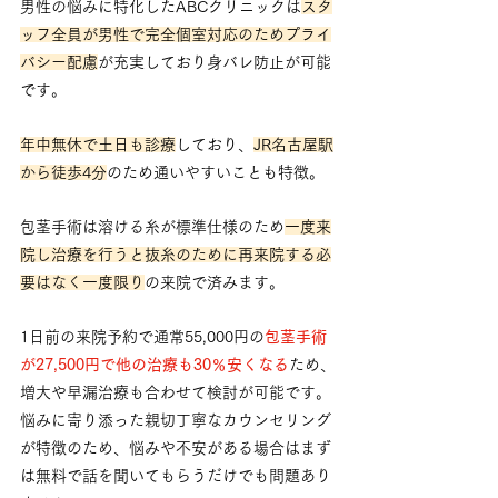
男性の悩みに特化したABCクリニックは
スタ
ッフ全員が男性で完全個室対応のためプライ
バシー配慮
が充実しており身バレ防止が可能
です。
年中無休で土日も診療
しており、
JR名古屋駅
から徒歩4分
のため通いやすいことも特徴。
包茎手術は溶ける糸が標準仕様のため
一度来
院し治療を行うと抜糸のために再来院する必
要はなく一度限り
の来院で済みます。
1日前の来院予約で通常55,000円の
包茎手術
が27,500円で他の治療も30％安くなる
ため、
増大や早漏治療も合わせて検討が可能です。
悩みに寄り添った親切丁寧なカウンセリング
が特徴のため、悩みや不安がある場合はまず
は無料で話を聞いてもらうだけでも問題あり