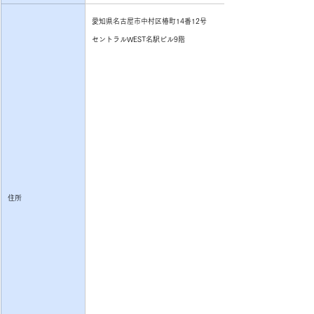
愛知県名古屋市中村区椿町14番12号
セントラルWEST名駅ビル9階
住所