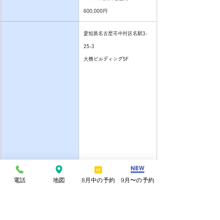
600,000円
愛知県名古屋市中村区名駅3-
25-3
大橋ビルディング5F
住所
電話
地図
8月中の予約
9月〜の予約