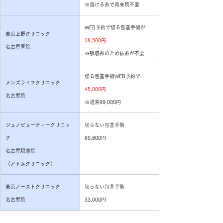
※溶ける糸で再来院不要
WEB予約で切る包茎手術が
東京上野クリニック
38,500円
名古屋医院
※吸収糸のため抜糸が不要
切る包茎手術WEB予約で
メンズライフクリニック
45,000円
名古屋院
※通常99,000円
ジュノビューティークリニッ
切らない包茎手術
ク
69,800円
名古屋駅前院
（アトムクリニック）
東京ノーストクリニック
切らない包茎手術
名古屋院
33,000円