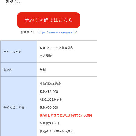
ません。
予約空き確認はこちら
公式サイト：
https://www.abc-nagoya.jp/
ABCクリニック美容外科
クリニック名
名古屋院
診察料
無料
非切開包茎治療
税込¥55,000
ABC式CSカット
手術方法・料金
税込¥55,000
来院1日前までにWEB予約で27,500円
ABC式Sカット
税込¥110,000~165,000