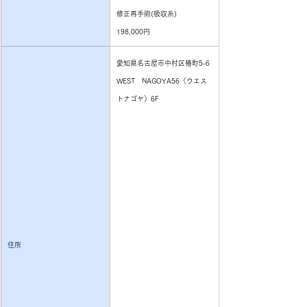
修正再手術(吸収糸)
198,000円
愛知県名古屋市中村区椿町5-6
WEST　NAGOYA56（ウエス
トナゴヤ）6F
住所