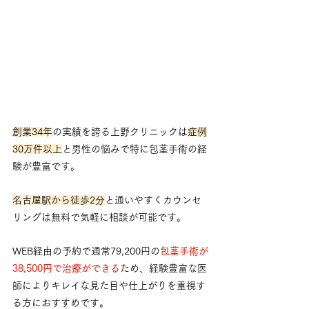
創業34年
の実績を誇る上野クリニックは
症例
30万件以上
と男性の悩みで特に包茎手術の経
験が豊富です。
名古屋駅から徒歩2分
と通いやすくカウンセ
リングは無料で気軽に相談が可能です。
WEB経由の予約で通常79,200円の
包茎手術が
38,500円で治療ができる
ため、経験豊富な医
師によりキレイな見た目や仕上がりを重視す
る方におすすめです。