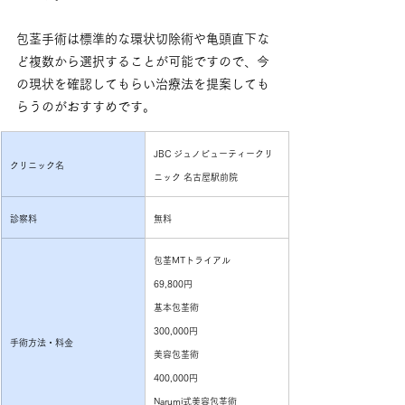
包茎手術は標準的な環状切除術や亀頭直下な
ど複数から選択することが可能ですので、今
の現状を確認してもらい治療法を提案しても
らうのがおすすめです。
JBC ジュノビューティークリ
クリニック名
ニック 名古屋駅前院
診察料
無料
包茎MTトライアル
69,800円
基本包茎術
300,000円
手術方法・料金
美容包茎術
400,000円
Narumi式美容包茎術