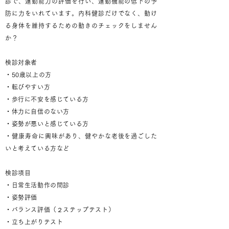
診で、運動能力の評価を行い、運動機能の低下の予
防に力をいれています。内科健診だけでなく、動け
る身体を維持するための動きのチェックをしません
か？
検診対象者
・50歳以上の方
・転びやすい方
・歩行に不安を感じている方
・体力に自信のない方
・姿勢が悪いと感じている方
・健康寿命に興味があり、健やかな老後を過ごした
いと考えている方など
検診項目
・日常生活動作の問診
・姿勢評価
・バランス評価（２ステップテスト）
・立ち上がりテスト