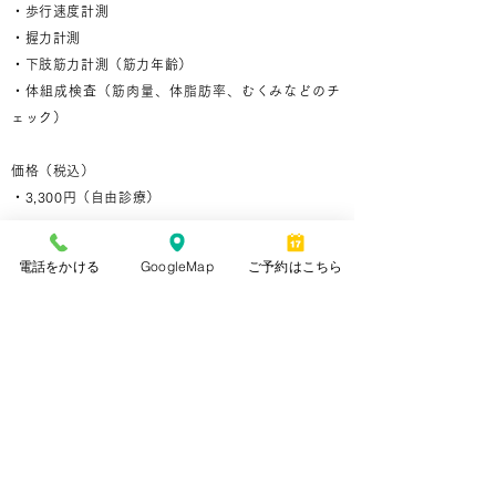
・歩行速度計測
・握力計測
・下肢筋力計測（筋力年齢）
・体組成検査（筋肉量、体脂肪率、むくみなどのチ
ェック）
価格（税込）
・3,300円（自由診療）
電話をかける
GoogleMap
ご予約はこちら
運動器健診をご希望の方は
お電話（011-222-3334）
にてご予約ください。