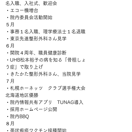
名入職、入社式、歓迎会
・エコー機増台
・院内委員会活動開始
５月
・事務１名入職、理学療法士１名退職
・東京先進整形外科さん見学
６月
・開院４周年、職員健康診断
・UHB松本裕子の病を知る「骨粗しょ
う症」で取り上げ
・きたかた整形外科さん、当院見学
７月
・札幌ホーネッツ　クラブ選手権大会
北海道地区優勝
・院内情報共有アプリ　TUNAG導入
・採用ホームページ公開
・院内BBQ
８月
・帯状疱疹ワクチン接種開始