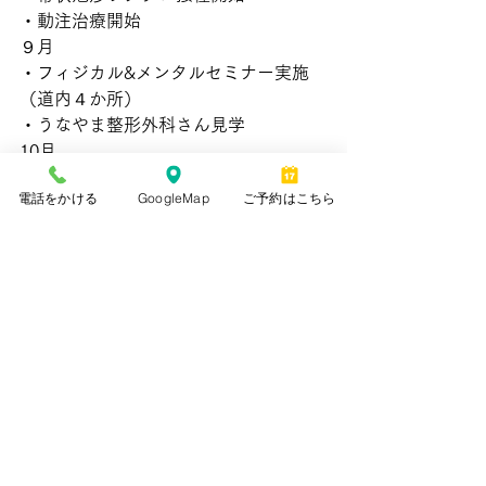
・動注治療開始
９月
・フィジカル&メンタルセミナー実施
（道内４か所）
・うなやま整形外科さん見学
10月
・骨粗しょう症フェア2023実施
電話をかける
GoogleMap
ご予約はこちら
・高齢者運動教室開始
11月
・院内BLS研修会実施
12月
・緊急対応/災害研修会実施
・骨粗しょう症マネージャー試験2名合
格
・院内大掃除、仕事納め、忘年会
2024年は1月4日から診療を開始いたし