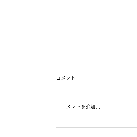
【10月4日（日）開催】Do-
コメント
Clinic第3回健康フェア2026
開催のお知らせ
Do-Clinicで開催される第3回健康
コメントを追加…
フェアのご案内記事となります。
今年のテーマは「姿勢」となって
おり、専門的視点からの姿勢チェ
ックや姿勢改善エクササイズの体