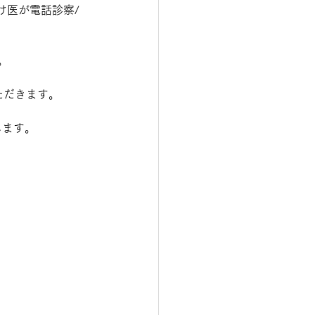
け医が電話診察/
。
ただきます。
します。