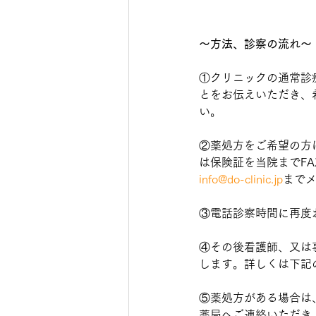
〜方法、診察の流れ〜
①クリニックの通常診療
とをお伝えいただき、
い。
②薬処方をご希望の方
は保険証を当院までFA
info@do-clinic.jp
まで
③電話診察時間に再度
④その後看護師、又は
します。詳しくは下記
⑤薬処方がある場合は
薬局へご連絡いただき