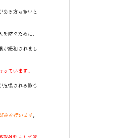
がある方も多いと
大を防ぐために、
限が緩和されまし
行っています。
が危惧される昨今
試みを行います
。
整形外科として適