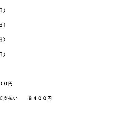
日）
日）
日）
日）
００円
て支払い　　８４００円