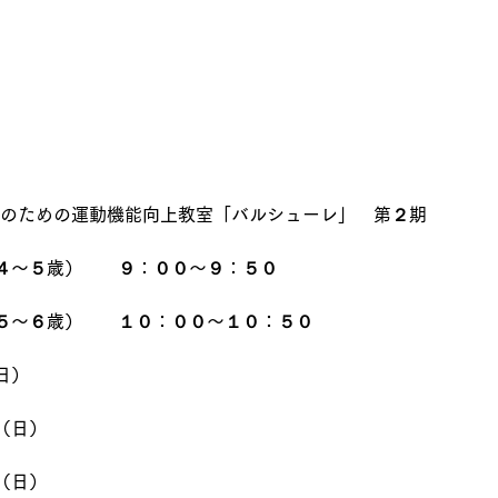
　幼児期のための運動機能向上教室「バルシューレ」　第２期
４〜５歳）　　９：００〜９：５０
５〜６歳）　　１０：００〜１０：５０
日）
（日）
（日）