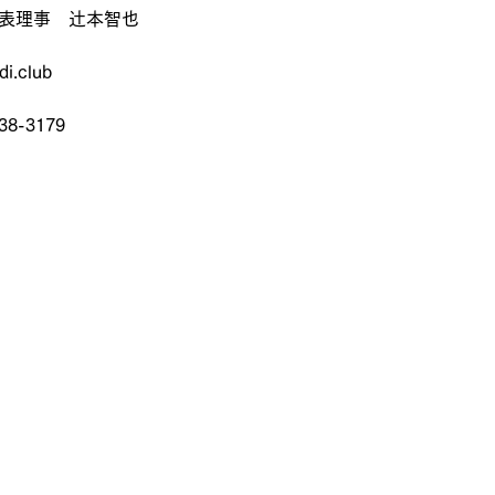
代表理事　辻本智也
.club
8-3179