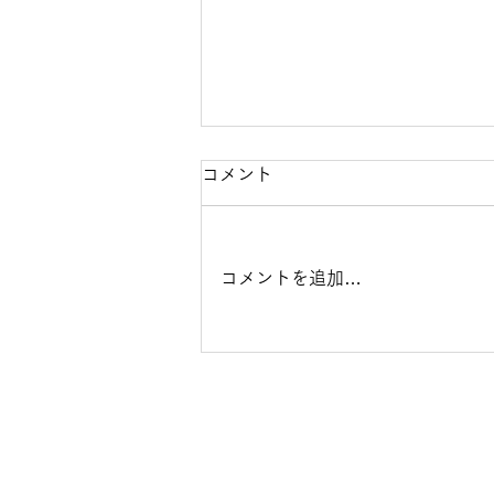
【10月4日（日）開催】Do-
コメント
Clinic第3回健康フェア2026
開催のお知らせ
Do-Clinicで開催される第3回健康
コメントを追加…
フェアのご案内記事となります。
今年のテーマは「姿勢」となって
おり、専門的視点からの姿勢チェ
ックや姿勢改善エクササイズの体
験、姿勢や身体のバランスチェッ
クなどを体験していただけるブー
スなど多数の体験企画をご用意い
たします。 当日はご来場者様プ