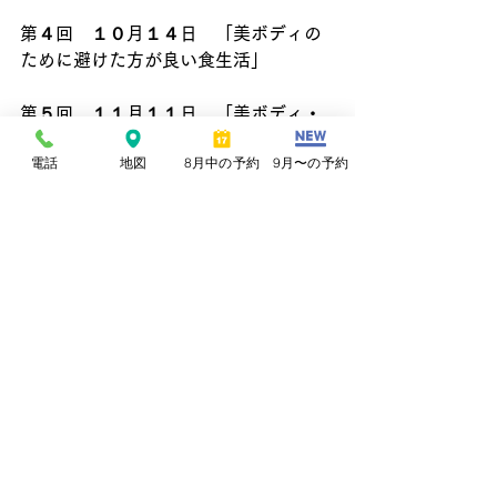
第４回　１０月１４日　「美ボディの
ために避けた方が良い食生活」
第５回　１１月１１日　「美ボディ・
身体づくりレシピ①」
電話
地図
8月中の予約
9月〜の予約
第６回　１２月１６日　「美ボディ・
身体づくりレシピ②」