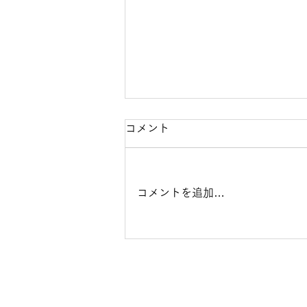
【10月4日（日）開催】Do-
コメント
Clinic第3回健康フェア2026
開催のお知らせ
Do-Clinicで開催される第3回健康
コメントを追加…
フェアのご案内記事となります。
今年のテーマは「姿勢」となって
おり、専門的視点からの姿勢チェ
ックや姿勢改善エクササイズの体
験、姿勢や身体のバランスチェッ
クなどを体験していただけるブー
スなど多数の体験企画をご用意い