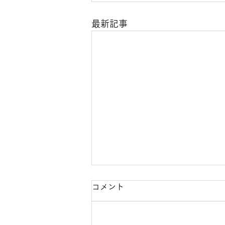
最新記事
【10月4日（日）開催】Do-
コメント
Clinic第3回健康フェア2026
開催のお知らせ