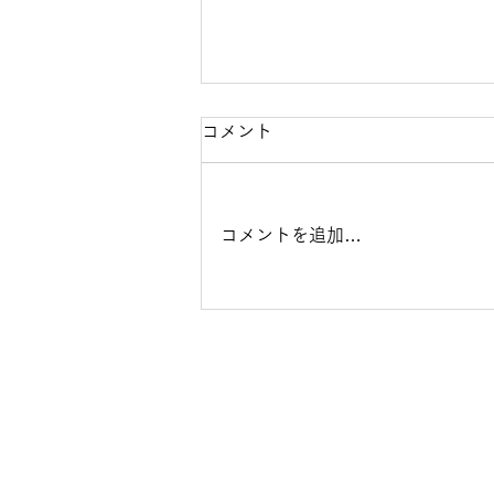
【10月4日（日）開催】Do-
コメント
Clinic第3回健康フェア2026
開催のお知らせ
Do-Clinicで開催される第3回健康
コメントを追加…
フェアのご案内記事となります。
今年のテーマは「姿勢」となって
おり、専門的視点からの姿勢チェ
ックや姿勢改善エクササイズの体
験、姿勢や身体のバランスチェッ
クなどを体験していただけるブー
スなど多数の体験企画をご用意い
たします。 当日はご来場者様プ
レゼントもご用意していますの
で、ご家族やご友人とお誘い合わ