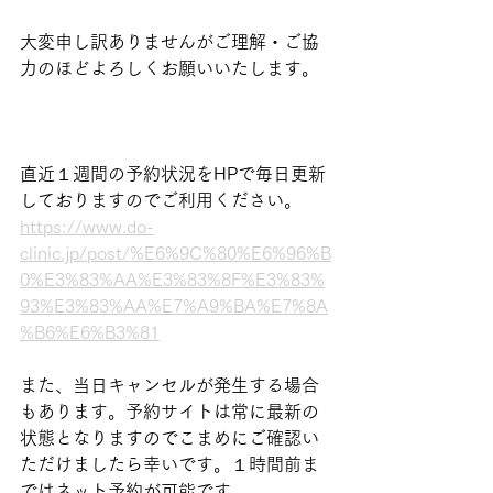
大変申し訳ありませんがご理解・ご協
力のほどよろしくお願いいたします。
直近１週間の予約状況をHPで毎日更新
しておりますのでご利用ください。
https://www.do-
clinic.jp/post/%E6%9C%80%E6%96%B
0%E3%83%AA%E3%83%8F%E3%83%
93%E3%83%AA%E7%A9%BA%E7%8A
%B6%E6%B3%81
また、当日キャンセルが発生する場合
もあります。予約サイトは常に最新の
状態となりますのでこまめにご確認い
ただけましたら幸いです。１時間前ま
ではネット予約が可能です。