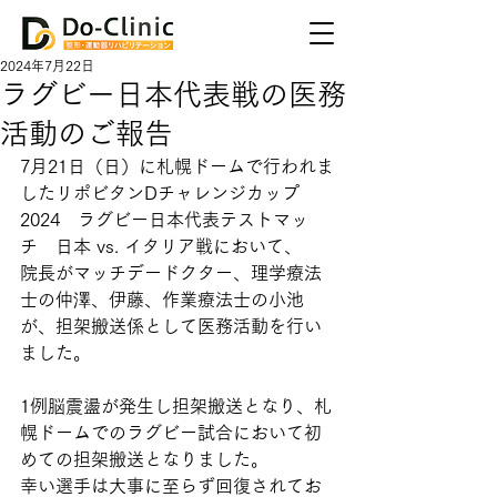
2024年7月22日
ラグビー日本代表戦の医務
活動のご報告
7月21日（日）に札幌ドームで行われま
したリポビタンDチャレンジカップ
2024　ラグビー日本代表テストマッ
チ　日本 vs. イタリア戦において、
院長がマッチデードクター、理学療法
士の仲澤、伊藤、作業療法士の小池
が、担架搬送係として医務活動を行い
ました。
1例脳震盪が発生し担架搬送となり、札
幌ドームでのラグビー試合において初
めての担架搬送となりました。
幸い選手は大事に至らず回復されてお