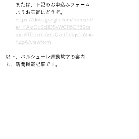
または、下記のお申込みフォーム
よりお気軽にどうぞ。
https://docs.google.com/forms/d/
e/1FAIpQLScBDSvWGR6O78Sca
mcoFITlexrbhVhzQzetEt6qv1pVau
RZpA/viewform
以下、バルシューレ運動教室の案内
と、新聞掲載記事です。