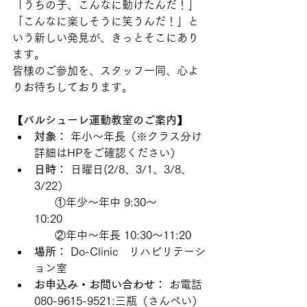
「うちの子、こんなに動けたんだ！」
「こんなに楽しそうに笑うんだ！」と
いう新しい発見が、きっとそこにあり
ます。
皆様のご参加を、スタッフ一同、心よ
りお待ちしております。
【バルシューレ運動教室のご案内】
対象：
 年小〜年長（※クラス分け
詳細はHPをご確認ください）
日時：
 日曜日(2/8、3/1、3/8、
3/22）　　
      ①年少〜年中 9:30〜
10:20　　　
      ②年中〜年長 10:30〜11:20
場所：
 Do-Clinic　リハビリテーシ
ョン室
お申込み・お問い合わせ：
 お電話
080-9615-9521:三瓶（さんぺい）